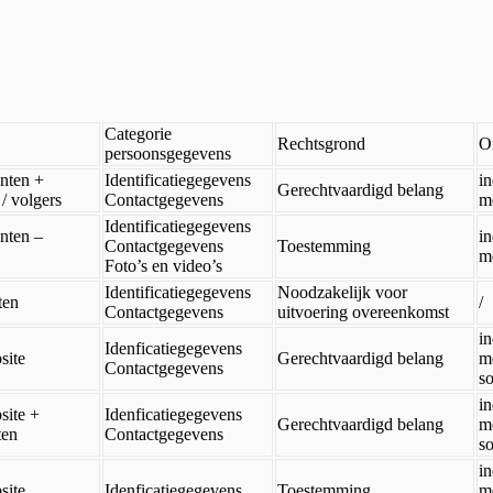
Categorie
Rechtsgrond
O
persoonsgegevens
anten +
Identificatiegegevens
in
Gerechtvaardigd belang
 / volgers
Contactgegevens
m
Identificatiegegevens
anten –
in
Contactgegevens
Toestemming
m
Foto’s en video’s
Identificatiegegevens
Noodzakelijk voor
ten
/
Contactgegevens
uitvoering overeenkomst
in
Idenficatiegegevens
site
Gerechtvaardigd belang
m
Contactgegevens
so
in
site +
Idenficatiegegevens
Gerechtvaardigd belang
m
ten
Contactgegevens
so
in
site
Idenficatiegegevens
Toestemming
m