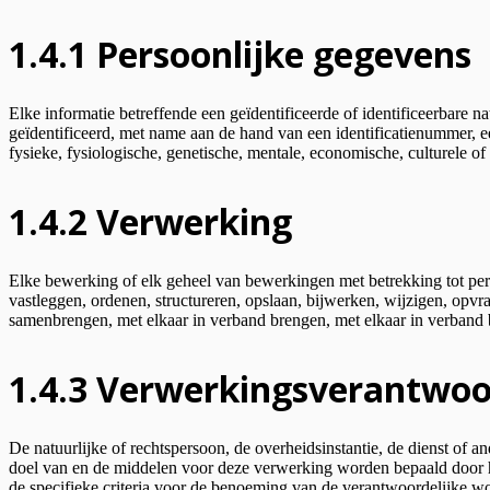
1.4.1 Persoonlijke gegevens
Elke informatie betreffende een geïdentificeerde of identificeerbare n
geïdentificeerd, met name aan de hand van een identificatienummer, e
fysieke, fysiologische, genetische, mentale, economische, culturele of s
1.4.2 Verwerking
Elke bewerking of elk geheel van bewerkingen met betrekking tot per
vastleggen, ordenen, structureren, opslaan, bijwerken, wijzigen, opvr
samenbrengen, met elkaar in verband brengen, met elkaar in verband 
1.4.3 Verwerkingsverantwoo
De natuurlijke of rechtspersoon, de overheidsinstantie, de dienst of 
doel van en de middelen voor deze verwerking worden bepaald door het
de specifieke criteria voor de benoeming van de verantwoordelijke w