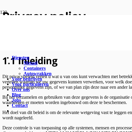
Privacy policy
1 Algemeen
1.1 Inleiding
Diensten
Metaal
Containers
Autowrakken
Dit privacybeleid vertelt u wat u van ons kunt verwachten met betre
Voor bedrijven
vertellen waarom we uw gegevens kunnen verwerken, voor welk doel
Voor particulieren
persoonlijke gegevens zijn, of we van plan zijn deze naar een ander 
Over ons
Blog
Bij het verzamelen en gebruiken van deze gegevens is de organisatie
Jobs
waarborgen er moeten worden ingebouwd om deze te beschermen.
Contact
Het doel van dit beleid is om de relevante wetgeving vast te 
wordt nageleefd.
Deze controle is van toepassing op alle systemen, mensen en process