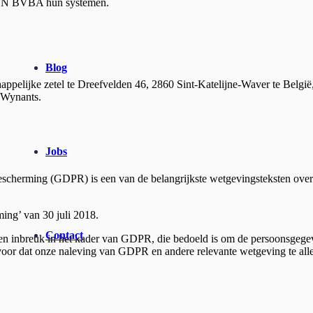
 BVBA hun systemen.
Blog
el te Dreefvelden 46, 2860 Sint-Katelijne-Waver te België, in
 Wynants.
Jobs
sbescherming (GDPR) is een van de belangrijkste wetgevingste
ng’ van 30 juli 2018.
Contact
 een inbreuk in het kader van GDPR, die bedoeld is om de persoonsgeg
 naleving van GDPR en andere relevante wetgeving te allen tijd