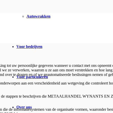
Autowrakken
Voor bedrijven
kking tot uw persoonlijke gegevens wanneer u contact met ons opneemt 
 we ze verwerken, waarom u ze aan ons moet verstrekken en hoe lang
land over te dragen en of we geautomatiseerde beslissingen nemen of ge
Voor particulieren
 onderworpen aan een verscheidenheid aan wetgeving die controleert ho
leggen en de stappen te beschrijven die METAALHANDEL WYNANTS EN
Over ons
en die de informatiesystemen van de organisatie vormen, waaronder bes