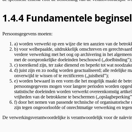
1.4.4 Fundamentele beginse
Persoonsgegevens moeten:
a) worden verwerkt op een wijze die ten aanzien van de betrokke
b) voor welbepaalde, uitdrukkelijk omschreven en gerechtvaar
verdere verwerking met het oog op archivering in het algemeen b
met de oorspronkelijke doeleinden beschouwd („doelbinding”);
c) toereikend zijn, ter zake dienend en beperkt tot wat noodz
d) juist zijn en zo nodig worden geactualiseerd; alle redelijk
onverwijld te wissen of te rectificeren („juistheid”);
e) worden bewaard in een vorm die het mogelijk maakt de betro
persoonsgegevens mogen voor langere perioden worden opgeslag
statistische doeleinden worden verwerkt overeenkomstig artikel
vrijheden van de betrokkene te beschermen („opslagbeperking”
f) door het nemen van passende technische of organisatorische
zijn tegen ongeoorloofde of onrechtmatige verwerking en tegen on
De verwerkingsverantwoordelijke is verantwoordelijk voor de nalevin