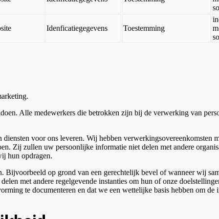
so
in
site
Idenficatiegegevens
Toestemming
m
so
arketing.
oen. Alle medewerkers die betrokken zijn bij de verwerking van pers
n diensten voor ons leveren. Wij hebben verwerkingsovereenkomsten me
it te doen. Zij zullen uw persoonlijke informatie niet delen met 
wij hun opdragen.
len. Bijvoorbeeld op grond van een gerechtelijk bevel of wanneer wij s
elen met andere regelgevende instanties om hun of onze doelstellingen
tvorming te documenteren en dat we een wettelijke basis hebben om de i