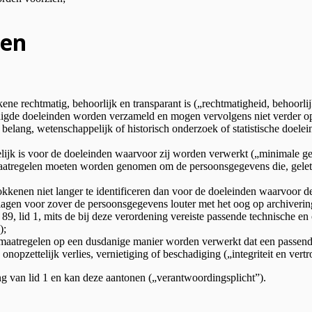
len
ne rechtmatig, behoorlijk en transparant is („rechtmatigheid, behoorlij
digde doeleinden worden verzameld en mogen vervolgens niet verder o
elang, wetenschappelijk of historisch onderzoek of statistische doelein
akelijk is voor de doeleinden waarvoor zij worden verwerkt („minimale 
e maatregelen moeten worden genomen om de persoonsgegevens die, gelet
kkenen niet langer te identificeren dan voor de doeleinden waarvoor 
en voor zover de persoonsgegevens louter met het oog op archivering 
 89, lid 1, mits de bij deze verordening vereiste passende technische e
);
 maatregelen op een dusdanige manier worden verwerkt dat een passend
opzettelijk verlies, vernietiging of beschadiging („integriteit en vert
g van lid 1 en kan deze aantonen („verantwoordingsplicht”).