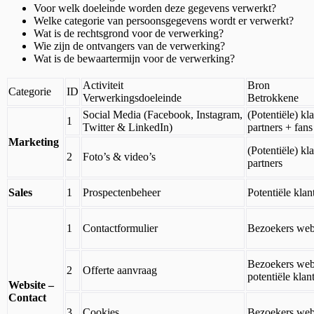
Voor welk doeleinde worden deze gegevens verwerkt?
Welke categorie van persoonsgegevens wordt er verwerkt?
Wat is de rechtsgrond voor de verwerking?
Wie zijn de ontvangers van de verwerking?
Wat is de bewaartermijn voor de verwerking?
Activiteit
Bron
Categorie
ID
Verwerkingsdoeleinde
Betrokkene
Social Media (Facebook, Instagram,
(Potentiële) kl
1
Twitter & LinkedIn)
partners + fans
Marketing
(Potentiële) kl
2
Foto’s & video’s
partners
Sales
1
Prospectenbeheer
Potentiële klan
1
Contactformulier
Bezoekers web
Bezoekers web
2
Offerte aanvraag
potentiële klan
Website –
Contact
3
Cookies
Bezoekers web