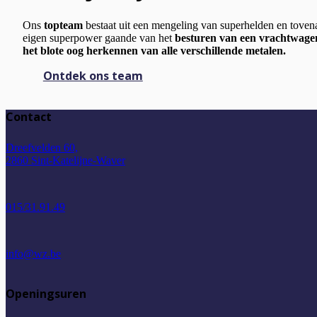
Ons
topteam
bestaat uit een mengeling van superhelden en toven
eigen superpower gaande van het
besturen van een vrachtwagen
het blote oog herkennen van alle verschillende metalen.
Ontdek ons team
Contact
Dreefvelden 60,
2860 Sint-Katelijne-Waver
015/31.91.49
info@wz.be
Openingsuren