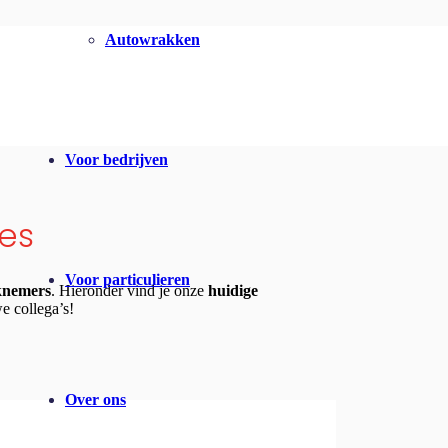
Autowrakken
Voor bedrijven
res
Voor particulieren
knemers
. Hieronder vind je onze
huidige
e collega’s!
Over ons