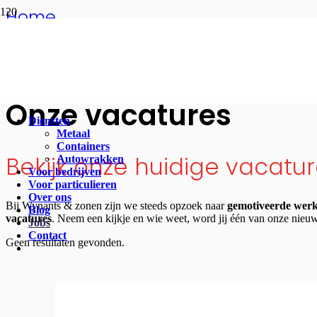
Home
Jobs
Jobs
Onze vacatures
Diensten
Metaal
Containers
Bekijk onze huidige vacatu
Autowrakken
Voor bedrijven
Voor particulieren
Over ons
Bij Wynants & zonen zijn we steeds opzoek naar
gemotiveerde wer
Blog
vacatures
. Neem een kijkje en wie weet, word jij één van onze nieuw
Jobs
Contact
Geen resultaten gevonden.